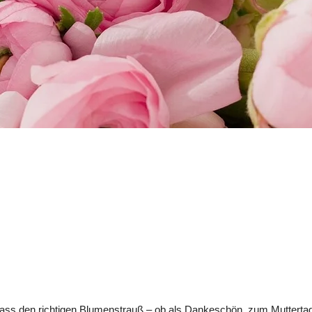
lass den richtigen Blumenstrauß – ob als 
Dankeschön
, zum 
Mutterta