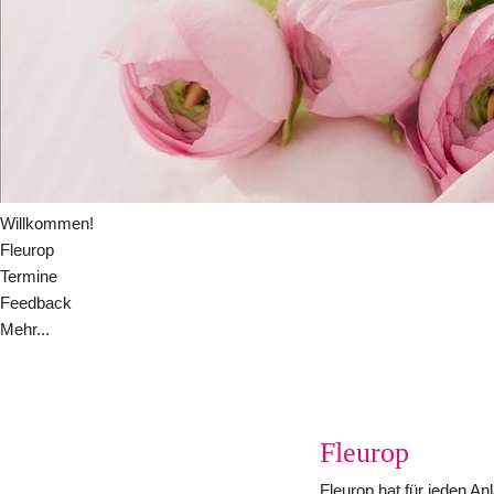
Willkommen!
Fleurop
Termine
Feedback
Mehr...
Fleurop
Fleurop hat für jeden An