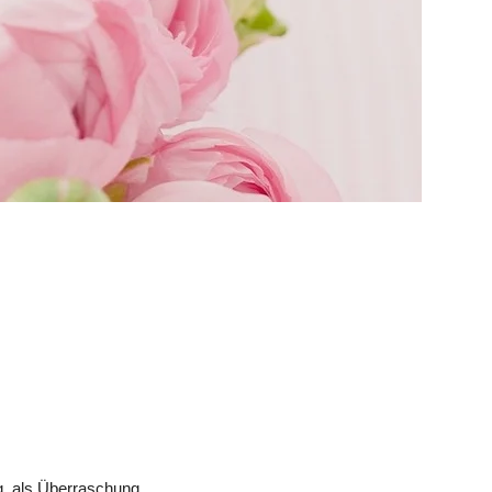
g
, als 
Überraschung 